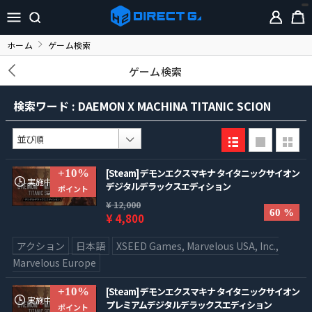
ホーム
ゲーム検索
ゲーム検索
検索ワード : DAEMON X MACHINA TITANIC SCION
+10%
[Steam] デモンエクスマキナ タイタニックサイオン
実施中のキャンペ
デジタルデラックスエディション
ポイント
ーン
¥ 12,000
60 %
¥ 4,800
アクション
日本語
XSEED Games, Marvelous USA, Inc.,
Marvelous Europe
+10%
[Steam] デモンエクスマキナ タイタニックサイオン
実施中のキャンペ
プレミアムデジタルデラックスエディション
ポイント
ーン