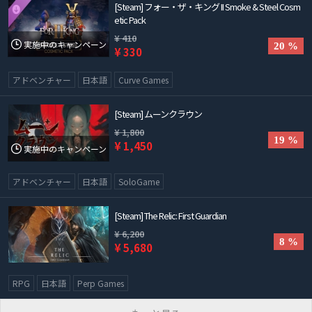
[Steam] フォー・ザ・キング II Smoke & Steel Cosm
etic Pack
¥ 410
実施中のキャンペーン
20 %
¥ 330
アドベンチャー
日本語
Curve Games
[Steam] ムーンクラウン
¥ 1,800
19 %
¥ 1,450
実施中のキャンペーン
アドベンチャー
日本語
SoloGame
[Steam] The Relic: First Guardian
¥ 6,200
8 %
¥ 5,680
RPG
日本語
Perp Games