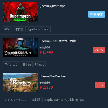
[Steam] Quasimorph
発売予定
RPG
日本語
HypeTrain Digital
[Steam] Kusan: オオカミの街
¥ 1,900
24 %
¥ 1,440
実施中のキャンペーン
アクション
日本語
PQube
[Steam] The Ranchers
¥ 3,150
8 %
¥ 2,900
シミュレーション
日本語
Trophy Games Publishing ApS