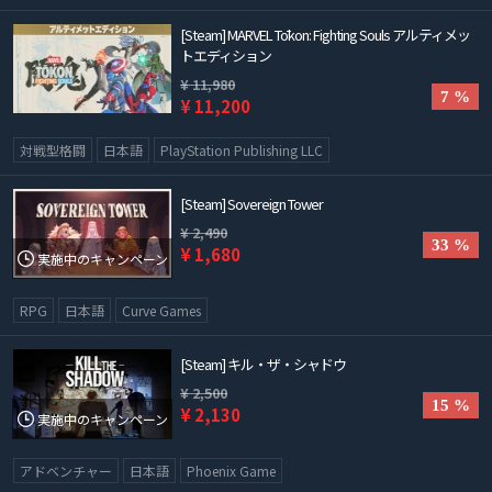
[Steam] MARVEL Tōkon: Fighting Souls アルティメッ
トエディション
¥ 11,980
7 %
¥ 11,200
対戦型格闘
日本語
PlayStation Publishing LLC
[Steam] Sovereign Tower
¥ 2,490
33 %
¥ 1,680
実施中のキャンペーン
RPG
日本語
Curve Games
[Steam] キル・ザ・シャドウ
¥ 2,500
15 %
¥ 2,130
実施中のキャンペーン
アドベンチャー
日本語
Phoenix Game