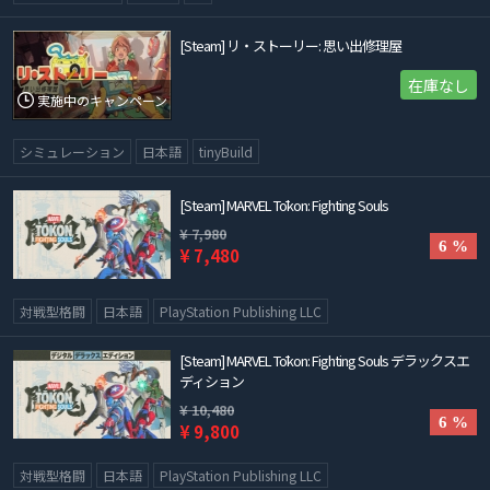
[Steam] リ・ストーリー: 思い出修理屋
在庫なし
実施中のキャンペーン
シミュレーション
日本語
tinyBuild
[Steam] MARVEL Tōkon: Fighting Souls
¥ 7,980
6 %
¥ 7,480
対戦型格闘
日本語
PlayStation Publishing LLC
[Steam] MARVEL Tōkon: Fighting Souls デラックスエ
ディション
¥ 10,480
6 %
¥ 9,800
対戦型格闘
日本語
PlayStation Publishing LLC