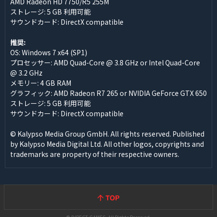
AMD Radeon HD 7750/R5 255M
ストレージ: 5 GB 利用可能
サウンドカード: DirectX compatible
推奨:
OS: Windows 7 x64 (SP1)
プロセッサー: AMD Quad-Core @ 3.8 GHz or Intel Quad-Core
@ 3.2 GHz
メモリー: 4 GB RAM
グラフィック: AMD Radeon R7 265 or NVIDIA GeForce GTX 650
ストレージ: 5 GB 利用可能
サウンドカード: DirectX compatible
© Kalypso Media Group GmbH. All rights reserved. Published
by Kalypso Media Digital Ltd. All other logos, copyrights and
trademarks are property of their respective owners.