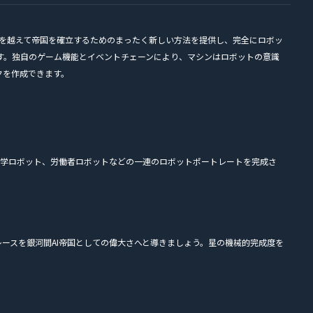
を越えて帝国を確立するためのまったく新しい方法を提供し、完全にロボッ
す。独自のゲーム機能とイベントチェーンにより、マシンはロボットの意識
クを作成できます。
し、科学ロボット、労働者ロボットなどの一連のロボットポートレートを完成さ
ースを銀河間AI帝国としての偉大さへと導きましょう。星の機械的完成度を