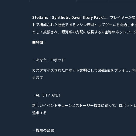
Stellaris：Synthetic Dawn Story Pack
は、プレイヤーが星
トで構成された社会であるマシン帝国としてゲームを開始しま
として拡張され、銀河系の支配に成長するAI主導のネットワー
■
特徴
：
・あなた、ロボット
カスタマイズされたロボット文明としてStellarisをプレイ
せます
・AI、EH？ AYE！
新しいイベントチェーンとストーリー機能に従って、ロボットレ
追求する
・機械の台頭