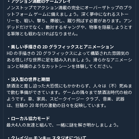
・アクション満載のゲームプレイ
ノンストップでアクション満載の完全にオーバーザトップのプラ
ットフォーム ゲームに備えましょう。深く夢中になれるストー
リーを、戦い、撃ち、爆破し、蹴り飛ばす必要があります。アン
デッドだけでなく、敵対するギャングや、物事を隠蔽しようとす
る軍隊とも戦わなければなりません。
・美しい手描きの 2D グラフィックスとアニメーション
HD の手描きの 2D グラフィックスによって構築された雰囲気の
ある怪しげな世界に足を踏み入れましょう。滑らかなアニメーシ
ョンと映画のようなカットシーンを体験してください。
・没入型の世界と期間
禁酒法と差し迫った大恐慌にもかかわらず、人々は（不）死ぬま
で飲む準備ができています。ゲームの隅々まで禁酒法時代の絵の
ようです。車、家具、スピークイージー クラブ、音楽、武器
は、狂騒の 20 年代の激動の日々を反映しています。
・ローカル協力モード
最大4人の友達と組んで、一緒に謎を解き明かしましょう。
・クレイジー モンキー スタジオについて