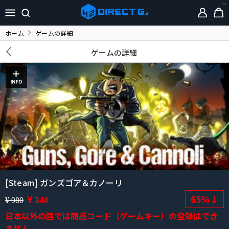
ホーム
ゲームの詳細
ゲームの詳細
[Steam] ガンズゴア＆カノーリ
¥
65%↓
340
¥ 980
日本以外の国では商品コード（ゲームキー）の登録はでき
ません。