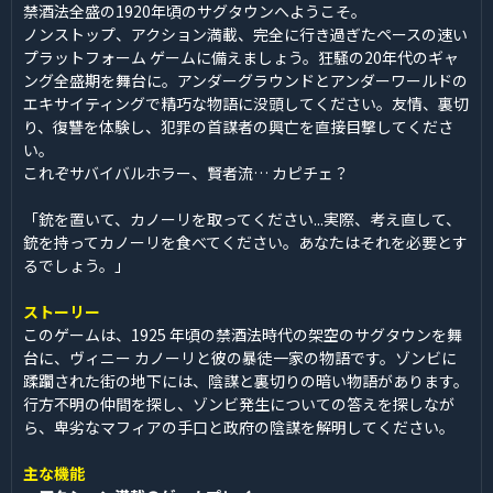
禁酒法全盛の1920年頃のサグタウンへようこそ。
ノンストップ、アクション満載、完全に行き過ぎたペースの速い
プラットフォーム ゲームに備えましょう。狂騒の20年代のギャ
ング全盛期を舞台に。アンダーグラウンドとアンダーワールドの
エキサイティングで精巧な物語に没頭してください。友情、裏切
り、復讐を体験し、犯罪の首謀者の興亡を直接目撃してくださ
い。
これぞサバイバルホラー、賢者流… カピチェ？
「銃を置いて、カノーリを取ってください...実際、考え直して、
銃を持ってカノーリを食べてください。あなたはそれを必要とす
るでしょう。」
ストーリー
このゲームは、1925 年頃の禁酒法時代の架空のサグタウンを舞
台に、ヴィニー カノーリと彼の暴徒一家の物語です。ゾンビに
蹂躙された街の地下には、陰謀と裏切りの暗い物語があります。
行方不明の仲間を探し、ゾンビ発生についての答えを探しなが
ら、卑劣なマフィアの手口と政府の陰謀を解明してください。
主な機能