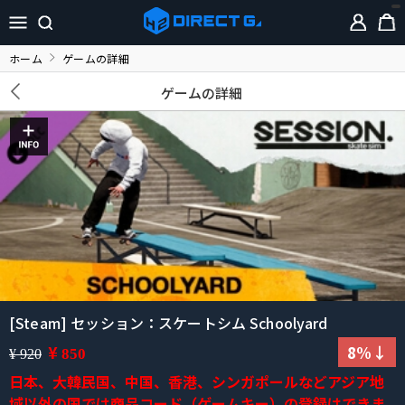
ホーム
ゲームの詳細
ゲームの詳細
[Steam] セッション：スケートシム Schoolyard
¥
8%↓
850
¥ 920
日本、大韓民国、中国、香港、シンガポールなどアジア地
域以外の国では商品コード（ゲームキー）の登録はできま