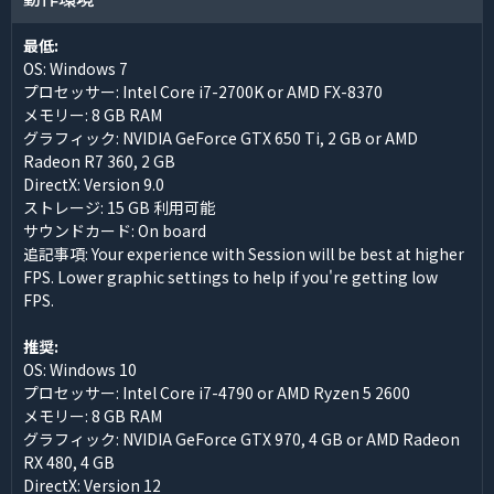
最低:
OS: Windows 7
プロセッサー: Intel Core i7-2700K or AMD FX-8370
メモリー: 8 GB RAM
グラフィック: NVIDIA GeForce GTX 650 Ti, 2 GB or AMD
Radeon R7 360, 2 GB
DirectX: Version 9.0
ストレージ: 15 GB 利用可能
サウンドカード: On board
追記事項: Your experience with Session will be best at higher
FPS. Lower graphic settings to help if you're getting low
FPS.
推奨:
OS: Windows 10
プロセッサー: Intel Core i7-4790 or AMD Ryzen 5 2600
メモリー: 8 GB RAM
グラフィック: NVIDIA GeForce GTX 970, 4 GB or AMD Radeon
RX 480, 4 GB
DirectX: Version 12