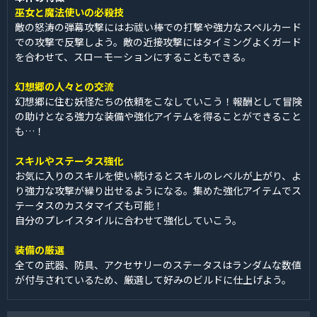
巫女と魔法使いの必殺技
敵の怒涛の弾幕攻撃にはお祓い棒での打撃や強力なスペルカード
での攻撃で反撃しよう。敵の近接攻撃にはタイミングよくガード
を合わせて、スローモーションにすることもできる。
幻想郷の人々との交流
幻想郷に住む妖怪たちの依頼をこなしていこう！報酬として冒険
の助けとなる強力な装備や強化アイテムを得ることができること
も…！
スキルやステータス強化
お気に入りのスキルを使い続けるとスキルのレベルが上がり、よ
り強力な攻撃が繰り出せるようになる。集めた強化アイテムでス
テータスのカスタマイズも可能！
自分のプレイスタイルに合わせて強化していこう。
装備の厳選
全ての武器、防具、アクセサリーのステータスはランダムな数値
が付与されているため、厳選して好みのビルドに仕上げよう。