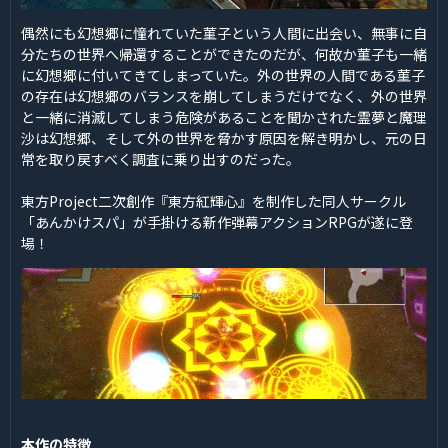
偶然にも幻想郷に憧れていた菫子という人間に出会い、無事に自
分たちの世界へ帰還することができたのだが、何故か菫子も一緒
に幻想郷に付いてきてしまっていた。外の世界の人間である菫子
の存在は幻想郷のバランスを崩してしまうだけでなく、外の世界
と一緒に消滅してしまう危険があることを聞かされた霊夢と魔理
沙は幻想郷、そして外の世界を脅かす原因を解き明かし、元の日
常を取り戻すべく調査に乗り出すのだった。
東方Project二次創作『東方紅輝心』を制作した同人サークル
「あんかけスパ」が手掛ける新作弾幕アクションRPGが遂に登
場！
本作の特徴