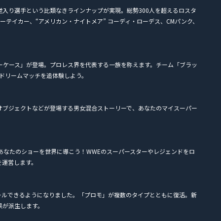
殿堂入り選手という比類なきラインナップが実現。総勢300人を超えるロスタ
ダーテイカー、“アメリカン・ナイトメア” コーディ・ローデス、CMパンク、
ーケース」が登場。プロレス界を代表する一族を称えます。チーム「ブラッ
のドリームマッチを追体験しよう。
オブジェクトなどが登場する男女混合ストーリーで、あなたのマイスーパー
あなたのショーを世界に導こう！WWEのスーパースターやレジェンドをロ
を運営します。
ールできるようになりました。「プロモ」が複数のタイプとともに復活。新
果が派生します。