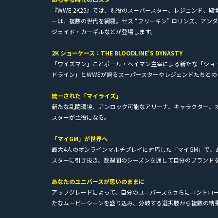
『WWE 2K25』では、現役のスーパースター、レジェンド、
ーは、複数の世代を網羅。セス “フリーキン” ロリンズ、アン
ジェイド・カーギルなどが登場します。
2K ショーケース：THE BLOODLINE'S DYNASTY
「ワイズマン」ことポール・ヘイマン主宰による新たな「ショ
ドライン」とWWEが誇るスーパースターやレジェンドたちと
統一された「マイライズ」
新たな乱闘環境、アンロック可能なアリーナ、キャラクター、
スターが主役になる。
「マイGM」が世界へ
最大4人のオンラインマルチプレイに対応した「マイGM」で、
スターに引き抜き、数週間のシーズンを通して自分のブランド
あなたのユニバースが思いのままに
アップグレードによって、自分のユニバースをさらにコントロ
たなムービーシーンを盛り込み、分岐する選択肢から複数の結