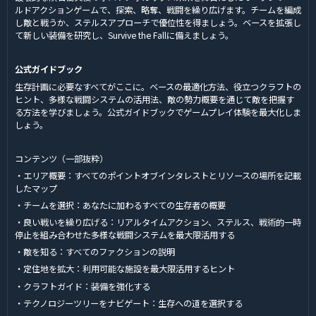
ルドアクションゲームで、探索、略奪、戦闘を繰り広げます。チームを編成
し敵と戦うか、ステルスアプローチで優位性を得ましょう。ベースを拡張し
て新しい装備を研究し、Survive the Fallに備えましょう。
公式ガイドブック
生存計画に必要なすべてがここに。ベースの最適化方法、役立つクラフトの
ヒント、多様な戦闘システムの活用法、敵の勢力概要を通じて敵を把握す
る方法を学びましょう。公式ガイドブックでゲームプレイ体験を最大化しま
しょう。
コンテンツ（一部抜粋）
・エリア概要：すべてのポイントオブインタレストとリソースの場所を記載
したマップ
・チームを選択：あなたに加わるすべての生存者の概要
・良い戦いを繰り広げる：リアルタイムアクション、ステルス、戦術的一時
停止を組み合わせた多様な戦闘システムを最大限活用する
・敵を知る：すべてのファクションの説明
・定住地を拡大：利用可能な施設を最大限活用するヒント
・クラフトガイド：装備を強化する
・テクノロジーツリーをナビゲート：生存への道を選択する