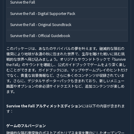
Survive the Fall
Survive the Fall - Digital Supporter Pack
Survive the Fall - Original Soundtrack
Survive the Fall - Official Guidebook
このパッケージは、あなたのサバイバルの夢を叶えます。破滅的な隕石の
衝突により地球が永遠の秋に包まれた世界で、生存を賭けた戦いに挑む挑
戦的な世界へ飛び込みましょう。オリジナルサウンドトラックで『Survive
the Fall』のサウンドを堪能し、公式ガイドブックでゲームをより深く楽し
むことができます。ガイドブックには、マップやゲームプレイのヒントだけ
でなく、貴重な背景情報など、さらに多くのコンテンツが収録されていま
す。さらに、デジタルサポーターパックも含まれており、新しいメニュー
画面やオプションの非必須サイドクエストなど、追加コンテンツが楽しめ
ます。
Survive the Fall アルティメットエディション
には以下の内容が含まれま
す：
ゲームのフルバージョン
破壊的な隕石衝突後のポストアポカリプス未来を舞台にしたオープンワー