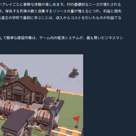
いプレイごとに新鮮な体験が楽しめます。村の基礎的なニーズが満たされる
す。保有する列車の数と収集するリソースの量が増えるにつれ、利益と損失
鉄道王の学校で最初に学ぶことは、収入からコストを引いたものが利益でな
音楽、そして簡単な建設作業は、ゲーム内の経済システムが、最も賢いビジネスマン