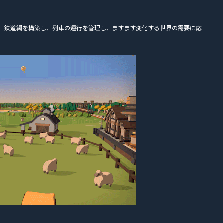
王として、鉄道網を構築し、列車の運行を管理し、ますます変化する世界の需要に応