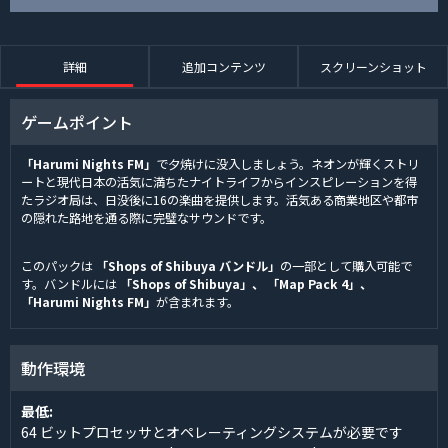
詳細
追加コンテンツ
スクリーンショット
ゲームポイント
「Harumi Nights FM」
で夕焼けに没入しましょう。ネオンが輝くストリ
ートと現代日本の活気に満ちたナイトライフからインスピレーションを得
たラジオ局は、日没後に16の楽曲を提供します。活気ある商業地区や都市
の隠れた路地を通る際に完璧なサウンドです。
このパックは
「Shops of Shibuya バンドル」
の一部として購入可能で
す。バンドルには
「Shops of Shibuya」、 「Map Pack 4」、
「Harumi Nights FM」
が含まれます。
動作環境
最低:
64 ビットプロセッサとオペレーティングシステムが必要です