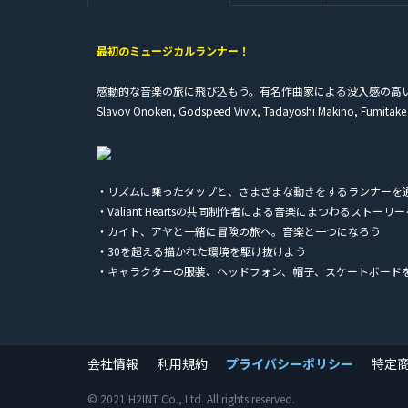
最初のミュージカルランナー！
感動的な音楽の旅に飛び込もう。有名作曲家による没入感の高いサウンドがあなたを誘
Slavov Onoken, Godspeed Vivix, Tadayoshi Makino, Fumitake I
・リズムに乗ったタップと、さまざまな動きをするランナーを
・Valiant Heartsの共同制作者による音楽にまつわるストーリ
・カイト、アヤと一緒に冒険の旅へ。音楽と一つになろう
・30を超える描かれた環境を駆け抜けよう
・キャラクターの服装、ヘッドフォン、帽子、スケートボード
会社情報
利用規約
プライバシーポリシー
特定
© 2021 H2INT Co., Ltd. All rights reserved.