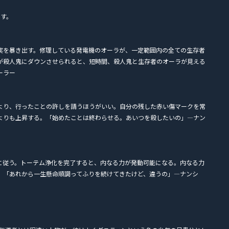
ます。
実を暴き出す。修理している発電機のオーラが、一定範囲内の全ての生存者
が殺人鬼にダウンさせられると、短時間、殺人鬼と生存者のオーラが見える
ーラー
より、行ったことの許しを請うほうがいい。自分の残した赤い傷マークを常
よりも上昇する。「始めたことは終わらせる。あいつを殺したいの」―ナン
に従う。トーテム浄化を完了すると、内なる力が発動可能になる。内なる力
。「あれから一生懸命順調ってふりを続けてきたけど、違うの」―ナンシ