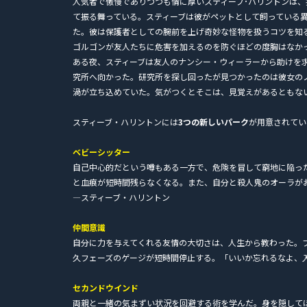
人気者で傲慢でありつつも情に厚いスティーブ･ハリントンは
て振る舞っている。スティーブは彼がペットとして飼っている
た。彼は保護者としての腕前を上げ奇妙な怪物を扱うコツを知
ゴルゴンが友人たちに危害を加えるのを防ぐほどの度胸はなか
ある夜、スティーブは友人のナンシー・ウィーラーから助けを
究所へ向かった。研究所を探し回ったが見つかったのは彼女の
渦が立ち込めていた。気がつくとそこは、見覚えがあるともな
スティーブ・ハリントンには
3つの新しいパーク
が用意されてい
ベビーシッター
自己中心的だという噂もある一方で、危険を冒して窮地に陥っ
と血痕が短時間残らなくなる。また、自分と殺人鬼のオーラが
―スティーブ・ハリントン
仲間意識
自分に力を与えてくれる友情の大切さは、人生から教わった。
久フェーズのゲージが短時間停止する。「いいか忘れるなよ、
セカンドウインド
両親と一緒の気まずい状況を回避する術を学んだ。身を隠して