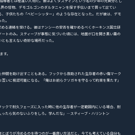
、指導者とは程遠い人物だ。彼はよくダスティンという名の少年の兄貴分とし
異界の怪物、デモゴルゴンのダルタニャンを探す手伝いまで買って出てい
る、子供たちの「ベビーシッター」のような存在となった。だが彼は、デモ
った。
求める連絡を受ける。彼はナンシーの安否を確かめるべくホーキンス国立研
ノートのみ。スティーブが事態に気づいた頃には、地面が口を開き黒い霧の
いとも言えない奇妙な場所だった。
ます。
た仲間を助け出すこともある。フックから救助された生存者の赤い傷マーク
お互いに視認可能になる。「俺はお前らクソガキを守るって約束を果たす」
フックで耐久フェーズに入った時に他の生存者が一定範囲内にいる場合、耐
入ったら気のないふりをしろ。学んだな」―スティーブ・ハリントン
ほとぼりが冷めるのを待つのが一番良い方法だと、今でも考えている自分も