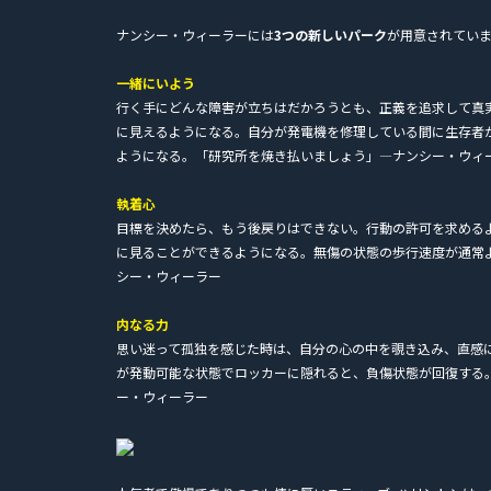
ナンシー・ウィーラーには
3つの新しいパーク
が用意されてい
一緒にいよう
行く手にどんな障害が立ちはだかろうとも、正義を追求して真
に見えるようになる。自分が発電機を修理している間に生存者
ようになる。「研究所を焼き払いましょう」―ナンシー・ウィ
執着心
目標を決めたら、もう後戻りはできない。行動の許可を求める
に見ることができるようになる。無傷の状態の歩行速度が通常
シー・ウィーラー
内なる力
思い迷って孤独を感じた時は、自分の心の中を覗き込み、直感
が発動可能な状態でロッカーに隠れると、負傷状態が回復する
ー・ウィーラー