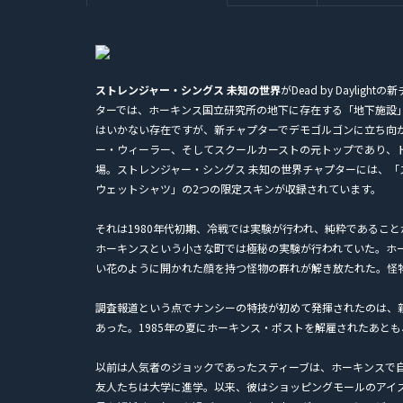
ストレンジャー・シングス 未知の世界
がDead by Dayl
ターでは、ホーキンス国立研究所の地下に存在する「地下施設
はいかない存在ですが、新チャプターでデモゴルゴンに立ち向
ー・ウィーラー、そしてスクールカーストの元トップであり、
場。ストレンジャー・シングス 未知の世界チャプターには、
ウェットシャツ」の2つの限定スキンが収録されています。
それは1980年代初期、冷戦では実験が行われ、純粋であるこ
ホーキンスという小さな町では極秘の実験が行われていた。ホ
い花のように開かれた顔を持つ怪物の群れが解き放たれた。怪
調査報道という点でナンシーの特技が初めて発揮されたのは、
あった。1985年の夏にホーキンス・ポストを解雇されたあと
以前は人気者のジョックであったスティーブは、ホーキンスで
友人たちは大学に進学。以来、彼はショッピングモールのアイ