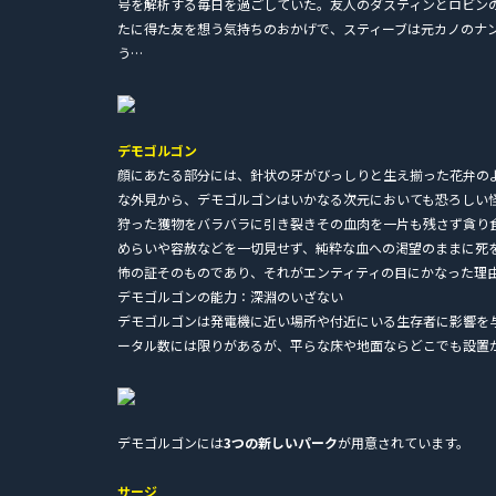
号を解析する毎日を過ごしていた。友人のダスティンとロビン
たに得た友を想う気持ちのおかげで、スティーブは元カノのナ
う…
デモゴルゴン
顔にあたる部分には、針状の牙がびっしりと生え揃った花弁の
な外見から、デモゴルゴンはいかなる次元においても恐ろしい
狩った獲物をバラバラに引き裂きその血肉を一片も残さず貪り
めらいや容赦などを一切見せず、純粋な血への渇望のままに死
怖の証そのものであり、それがエンティティの目にかなった理
デモゴルゴンの能力：深淵のいざない
デモゴルゴンは発電機に近い場所や付近にいる生存者に影響を
ータル数には限りがあるが、平らな床や地面ならどこでも設置
デモゴルゴンには
3つの新しいパーク
が用意されています。
サージ