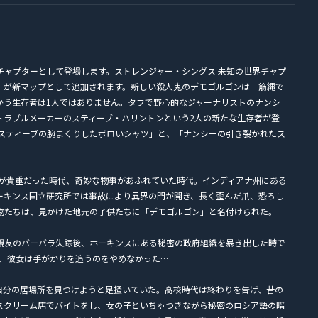
ightの新チャプターとして登場します。ストレンジャー・シングス 未知の世界チャプ
」が新マップとして追加されます。新しい殺人鬼のデモゴルゴンは一筋縄で
かう生存者は1人ではありません。タフで野心的なジャーナリストのナンシ
トラブルメーカーのスティーブ・ハリントンという2人の新たな生存者が登
「スティーブの腕まくりしたボロいシャツ」と、「ナンシーの引き裂かれたス
とが貴重だった時代、奇妙な物事があふれていた時代。インディアナ州にある
ーキンス国立研究所では事故により異界の門が開き、長く歪んだ爪、恐ろし
物たちは、見かけた地元の子供たちに「デモゴルゴン」と名付けられた。
親友のバーバラ失踪後、ホーキンスにある秘密の政府組織を暴き出した時で
も、彼女は手がかりを追うのをやめなかった…
自分の居場所を見つけようと足掻いていた。高校時代は終わりを告げ、昔の
スクリーム店でバイトをし、女の子といちゃつきながら秘密のロシア語の暗