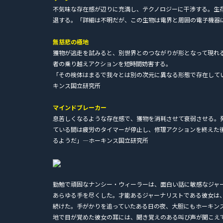
不気味な存在感が辺りに充満し、テクノロジーに干渉する。生
退する。「詳細は不明だが、この生物は電界と周囲の電子機器
無慈悲の極地
獲物が逃走を試みると、別世界とのつながりが形となって現れ
者の乗り越えアクションを短時間妨害する。
「その検体はまるで我々とは別の次元に異なる形態で存在して
キンス国立研究所
マインドブレーカー
息苦しくなるような存在感で、獲物を消耗させて衰弱させる。
ている間は疲労のタイマーが停止し、修理アクションを終えた
るようだ」―ホーキンス国立研究所
勤勉で頑固なナンシー・ウィーラーは、面白い話に敏感なジャ
あらゆる手を尽くした。才能あるジャーナリストである彼女は
続けた。手がかりを追っていたある日の夜、大胆にもホーキン
地で目が覚めた彼女の耳には、聞き覚えのある叫び声が聞こえ