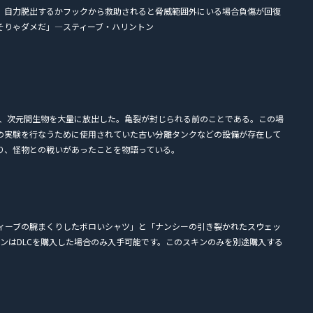
、自力脱出するかフックから救助されると脅威範囲外にいる場合負傷が回復
そりゃダメだ」―スティーブ・ハリントン
秋、次元間生物を大量に放出した。亀裂が封じられる前のことである。この場
の実験を行なうために使用されていた古い分離タンクなどの設備が存在して
り、怪物との戦いがあったことを物語っている。
ティーブの腕まくりしたボロいシャツ」と「ナンシーの引き裂かれたスウェッ
ンはDLCを購入した場合のみ入手可能です。このスキンのみを別途購入する