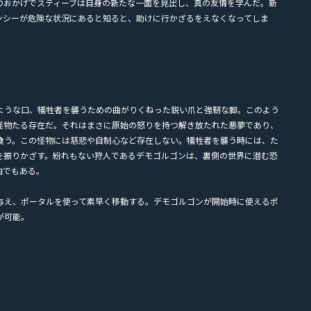
のおかげでスティーブは自身の新たな一面を見出し、真の友情を学んだ。新
ンシーが危険な状況にあると知ると、助けに行かざるをえなくなってしま
ような口、犠牲者を襲うための曲がりくねった鋭い爪と強靭な脚。このよう
怪物たる存在だ。それはまさに原始の怒りを持つ解き放たれた悪夢であり、
食う。この怪物には慈悲や自制心など存在しない。犠牲者を襲う時には、た
を振りかざす。紛れもない狩人であるデモゴルゴンは、裏側の世界に潜む恐
由でもある。
与え、ポータルを使って素早く移動する。デモゴルゴンが開始時に使えるポ
が可能。