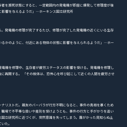
存者を瀕死状態にすると、一定範囲内の発電機が即座に爆発して修理度が後
に影響を与えるようだ」―ホーキンス国立研究所
る。発電機の修理が完了するたび、修理が完了した発電機の近くにいる生存
いるかのように、付近にある物体の状態に影響を与えられるようだ」―ホー
発電機を修理中、生存者が疲労ステータスの影響を受ける。発電機を修理し
後に再開する。 「その検体は、恐怖心を呼び起こして近くの人間を疲労させ
ーナリストだ。親友のバーバラが行方不明になると、事件の真相を暴くため
、職場で不平等な扱いや差別を受けようとも、事件の行方と手がかりを追い
ス国立研究所に近づくが、突然意識を失ってしまう。霧がかった見知らぬ土
ていた。