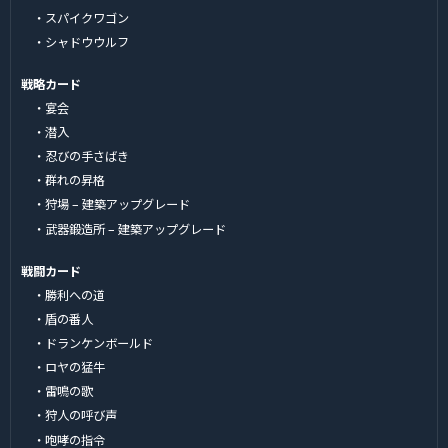
・スパイクワゴン
・シャドウウルフ
戦略カード
・宴会
・潜入
・忍びの手さばき
・群れの昇格
・狩場 – 建築アップグレード
・武器鍛造所 – 建築アップグレード
戦闘カード
・勝利への道
・盾の番人
・ドランケンボールド
・ロヤの猛牛
・雷鳴の歌
・狩人の呼び声
・咆哮の指令