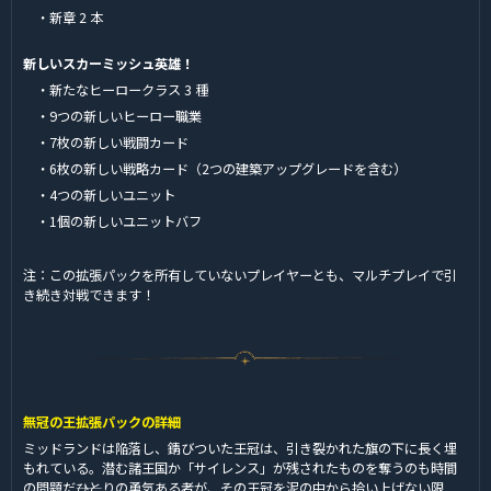
・新章 2 本
新しいスカーミッシュ英雄！
・新たなヒーロークラス 3 種
・9つの新しいヒーロー職業
・7枚の新しい戦闘カード
・6枚の新しい戦略カード（2つの建築アップグレードを含む）
・4つの新しいユニット
・1個の新しいユニットバフ
注：この拡張パックを所有していないプレイヤーとも、マルチプレイで引
き続き対戦できます！
無冠の王拡張パックの詳細
ミッドランドは陥落し、錆びついた王冠は、引き裂かれた旗の下に長く埋
もれている。潜む諸王国か「サイレンス」が残されたものを奪うのも時間
の問題だ――ひとりの勇気ある者が、その王冠を泥の中から拾い上げない限