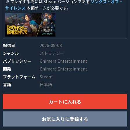
※ プレイする為には Steam バージョンである
ソングス・オブ・
サイレンス
本編ゲームが必要です。
配信日
2026-05-08
INFO
ジャンル
ストラテジー
パブリッシャー
Chimera Entertainment
開発
Chimera Entertainment
プラットフォーム
Steam
言語
日本語
カートに入れる
お気に入りに登録する