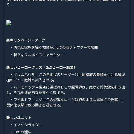
り。
新キャンペーン・アーク
・勇気と家族を描く物語が、2つの新チャプターで展開
・新たなフルボイスキャラクター
新しいヒーロークラス（2x3ヒーロー職業）
・グリムハウル – この自由民のリーダーは、原初族の乗騎を生ける破城
槌のごとく敵陣へ突入させる。
・ハーモニック – 恩恵に選ばれしこの魔導師は、敵から賛美歌を引き出
し、それを致命的な稲妻へと形作る。
・ワイルドファング – この俊敏なローグは狼のような素早さで攻撃し、
弱体化攻撃で敵の動きを遅らせる。
新しいユニット
・イノシシライダー
・ロヤの猛牛