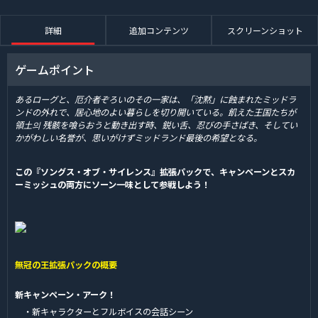
詳細
追加コンテンツ
スクリーンショット
ゲームポイント
あるローグと、厄介者ぞろいのその一家は、「沈黙」に蝕まれたミッドラ
ンドの外れで、居心地のよい暮らしを切り開いている。飢えた王国たちが
領土의 残骸を喰らおうと動き出す時、鋭い舌、忍びの手さばき、そしてい
かがわしい名誉が、思いがけずミッドランド最後の希望となる。
この『ソングス・オブ・サイレンス』拡張パックで、キャンペーンとスカ
ーミッシュの両方にソーン一味として参戦しよう！
無冠の王拡張パックの概要
新キャンペーン・アーク！
・新キャラクターとフルボイスの会話シーン