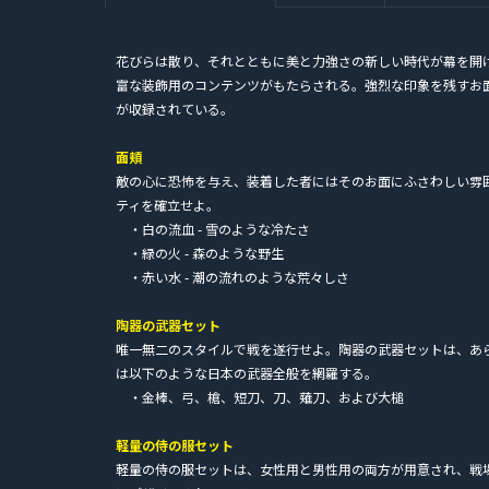
花びらは散り、それとともに美と力強さの新しい時代が幕を開ける。桜
富な装飾用のコンテンツがもたらされる。強烈な印象を残すお
が収録されている。
面頬
敵の心に恐怖を与え、装着した者にはそのお面にふさわしい雰
ティを確立せよ。
・白の流血 - 雪のような冷たさ
・緑の火 - 森のような野生
・赤い水 - 潮の流れのような荒々しさ
陶器の武器セット
唯一無二のスタイルで戦を遂行せよ。陶器の武器セットは、あ
は以下のような日本の武器全般を網羅する。
・金棒、弓、槍、短刀、刀、薙刀、および大槌
軽量の侍の服セット
軽量の侍の服セットは、女性用と男性用の両方が用意され、戦