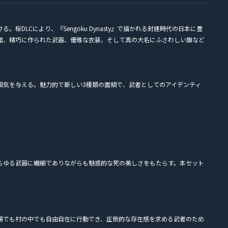
DLCにより、『Sengoku Dynasty』で描かれる封建時代の日本に豊
面、精巧に作られた武器、優雅な衣装、そして真の大名にふさわしい旗など
囲気を与える。魅力的で新しい3種類の面頬で、武者としてのアイデンティ
らゆる武器に繊細でありながらも魅惑的な死の美しさをもたらす。本セット
場でも村の中でも自由自在に行動でき、圧倒的な存在感を求める武者のため