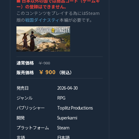
■ 日本以外の国では商品コード（ゲームキ
ー）の登録はできません。
このコンテンツをプレイする為にはSteam
版の
戦国ダイナスティ
本編が必要です。
通常価格
￥ 900
￥ 900
販売価格
（税込）
発売日
2026-04-30
ジャンル
RPG
パブリッシャー
Toplitz Productions
開発
Superkami
プラットフォーム
Steam
言語
日本語