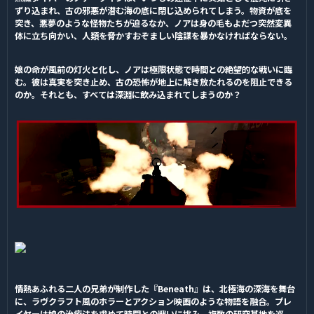
ずり込まれ、古の邪悪が潜む海の底に閉じ込められてしまう。物資が底を
突き、悪夢のような怪物たちが迫るなか、ノアは身の毛もよだつ突然変異
体に立ち向かい、人類を脅かすおぞましい陰謀を暴かなければならない。
娘の命が風前の灯火と化し、ノアは極限状態で時間との絶望的な戦いに臨
む。彼は真実を突き止め、古の恐怖が地上に解き放たれるのを阻止できる
のか。それとも、すべては深淵に飲み込まれてしまうのか？
情熱あふれる二人の兄弟が制作した『Beneath』は、北極海の深海を舞台
に、ラヴクラフト風のホラーとアクション映画のような物語を融合。プレ