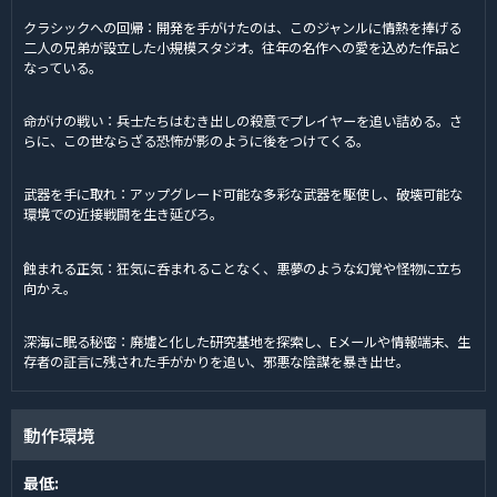
クラシックへの回帰：開発を手がけたのは、このジャンルに情熱を捧げる
二人の兄弟が設立した小規模スタジオ。往年の名作への愛を込めた作品と
なっている。
命がけの戦い：兵士たちはむき出しの殺意でプレイヤーを追い詰める。さ
らに、この世ならざる恐怖が影のように後をつけてくる。
武器を手に取れ：アップグレード可能な多彩な武器を駆使し、破壊可能な
環境での近接戦闘を生き延びろ。
蝕まれる正気：狂気に呑まれることなく、悪夢のような幻覚や怪物に立ち
向かえ。
深海に眠る秘密：廃墟と化した研究基地を探索し、Eメールや情報端末、生
存者の証言に残された手がかりを追い、邪悪な陰謀を暴き出せ。
動作環境
最低: