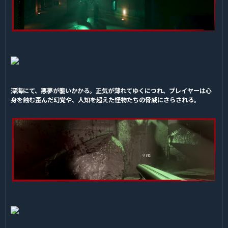
深海にて、悪夢が襲いかかる。正気が薄れてゆくにつれ、プレイヤーは心
身を蝕む歪んだ幻覚や、人知を超えた怪物たちの脅威にさらされる。