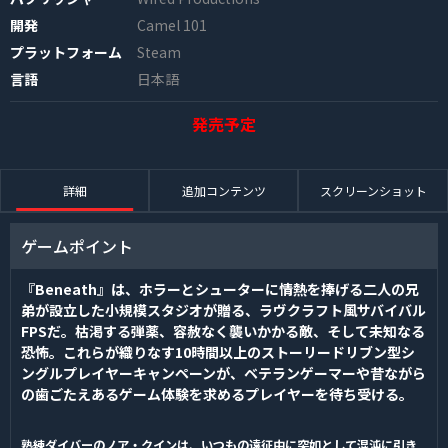
開発
Camel 101
プラットフォーム
Steam
言語
日本語
発売予定
INFO
詳細
追加コンテンツ
スクリーンショット
ゲームポイント
『Beneath』は、ホラーとシューターに情熱を捧げる二人の兄
弟が設立した小規模スタジオが贈る、ラヴクラフト風サバイバル
FPSだ。枯渇する弾薬、容赦なく襲いかかる敵、そして未知なる
恐怖。これらが織りなす10時間以上のストーリードリブン型シ
ングルプレイヤーキャンペーンが、ベテランゲーマーや昔ながら
の歯ごたえあるゲーム体験を求めるプレイヤーを待ち受ける。
熟練ダイバーのノア・クインは、いつもの遠征中に突如として混沌に引き