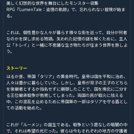
美しく幻想的な世界を舞台にしたモンスター収集
RPG『LumenTale：追憶の軌跡』で、忘れられない冒険が始ま
る。
これは、個性豊かな人々が暮らす様々な街を巡って、自分が何者
なのかを探し求める物語。失われた記憶の謎を解くために、主人
公「トレイ」と一緒に不思議な生き物たちが住まう世界を旅しよ
う。
ストーリー
はるか昔、帝国「タリア」の黄金時代。皇帝は国を平和に治め、
人々は豊かに暮らしていた。しかし、皇帝が双子の王子のどちら
を後継者とするか指名せずに崩御したことで、国を南北に二分す
る王位継承戦争が勃発してしまった。両国の民が戦火に怯える
中、この混乱を止めるために帝国軍の一部はタリアを守る盾とし
ての活動を始めた。
これが「ルーメン」の誕生である。戦争という底なしの暗闇の中
で、それは希望の光だった。彼らは今もそれぞれの地方の守護者