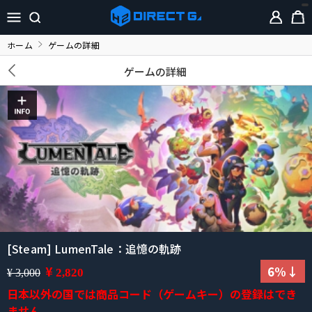
ホーム
ゲームの詳細
ゲームの詳細
[Steam] LumenTale：追憶の軌跡
¥
6%↓
2,820
¥ 3,000
日本以外の国では商品コード（ゲームキー）の登録はでき
ません。