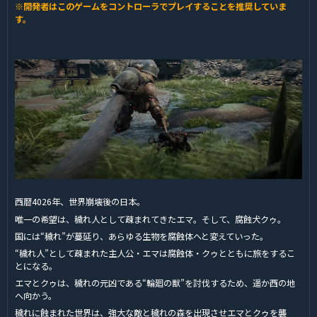
※開発者はこのゲームをコントローラでプレイすることを推奨していま
す。
西暦4026年、世界崩壊後の日本。
唯一の希望は、穢れ人として疎まれてきたエマ。そして、腐蝕犬クゥ。
国には“穢れ”が蔓延り、あらゆる生物を腐蝕体へと変えていった。
“穢れ人”として疎まれた主人公・エマは腐蝕体・クゥとともに旅をするこ
とになる。
エマとクゥは、穢れの元凶である“輪廻の獣”を討伐するため、遥か西の地
へ向かう。
穢れに蝕まれた世界は、強大な敵と穢れの森を出現させエマとクゥを襲