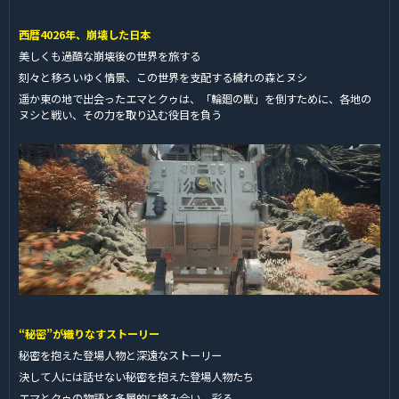
西暦4026年、崩壊した日本
美しくも過酷な崩壊後の世界を旅する
刻々と移ろいゆく情景、この世界を支配する穢れの森とヌシ
遥か東の地で出会ったエマとクゥは、「輪廻の獣」を倒すために、各地の
ヌシと戦い、その力を取り込む役目を負う
“秘密”が織りなすストーリー
秘密を抱えた登場人物と深遠なストーリー
決して人には話せない秘密を抱えた登場人物たち
エマとクゥの物語と多層的に絡み合い、彩る。