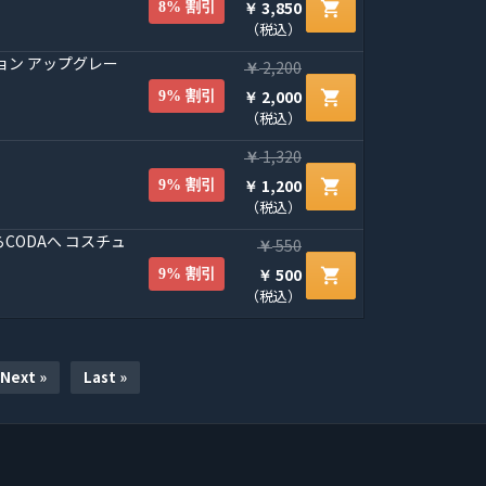
3,850
shopping_cart
8% 割引
￥
（税込）
ョン アップグレー
2,200
￥
2,000
shopping_cart
9% 割引
￥
（税込）
1,320
￥
1,200
shopping_cart
9% 割引
￥
（税込）
からCODAへ コスチュ
550
￥
500
shopping_cart
9% 割引
￥
（税込）
Next »
Last »