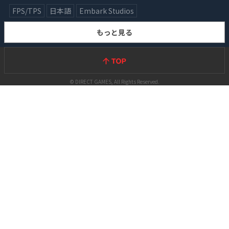
FPS/TPS
日本語
Embark Studios
もっと見る
© DIRECT GAMES, All Rights Reserved.