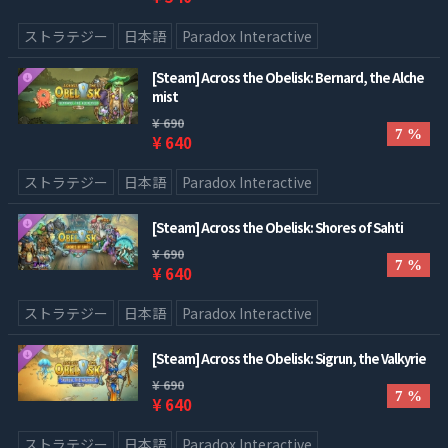
ストラテジー
日本語
Paradox Interactive
[Steam] Across the Obelisk: Bernard, the Alche
mist
¥ 690
7 %
¥ 640
ストラテジー
日本語
Paradox Interactive
[Steam] Across the Obelisk: Shores of Sahti
¥ 690
7 %
¥ 640
ストラテジー
日本語
Paradox Interactive
[Steam] Across the Obelisk: Sigrun, the Valkyrie
¥ 690
7 %
¥ 640
ストラテジー
日本語
Paradox Interactive