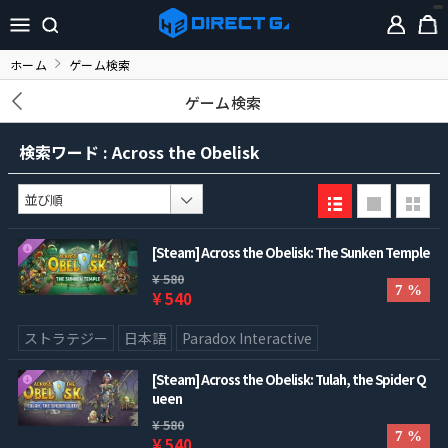
ホーム
ゲーム検索
ゲーム検索
検索ワード : Across the Obelisk
[Steam] Across the Obelisk: The Sunken Temple
¥ 580
7 %
¥ 540
ストラテジー
日本語
Paradox Interactive
[Steam] Across the Obelisk: Tulah, the Spider Q
ueen
¥ 580
7 %
¥ 540