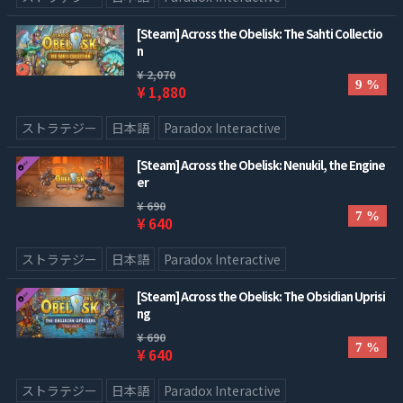
[Steam] Across the Obelisk: The Sahti Collectio
n
¥ 2,070
9 %
¥ 1,880
ストラテジー
日本語
Paradox Interactive
[Steam] Across the Obelisk: Nenukil, the Engine
er
¥ 690
7 %
¥ 640
ストラテジー
日本語
Paradox Interactive
[Steam] Across the Obelisk: The Obsidian Uprisi
ng
¥ 690
7 %
¥ 640
ストラテジー
日本語
Paradox Interactive