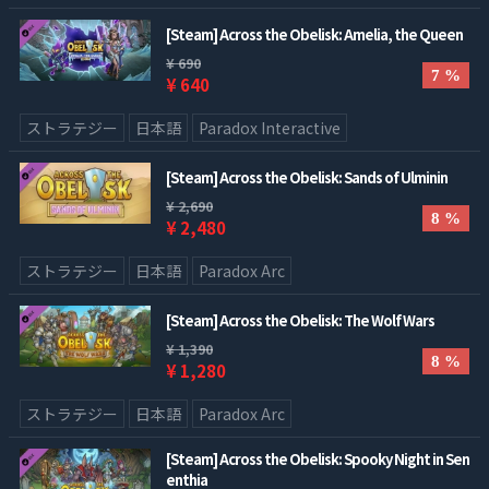
[Steam] Across the Obelisk: Amelia, the Queen
¥ 690
7 %
¥ 640
ストラテジー
日本語
Paradox Interactive
[Steam] Across the Obelisk: Sands of Ulminin
¥ 2,690
8 %
¥ 2,480
ストラテジー
日本語
Paradox Arc
[Steam] Across the Obelisk: The Wolf Wars
¥ 1,390
8 %
¥ 1,280
ストラテジー
日本語
Paradox Arc
[Steam] Across the Obelisk: Spooky Night in Sen
enthia