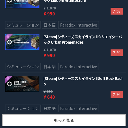
ック Modern Architecture
¥ 1,070
7 %
¥ 990
シミュレーション
日本語
Paradox Interactive
[Steam] シティーズ スカイライン II クリエイターパ
ック Urban Promenades
¥ 1,070
7 %
¥ 990
シミュレーション
日本語
Paradox Interactive
[Steam] シティーズ スカイライン II Soft Rock Radi
o
¥ 690
7 %
¥ 640
シミュレーション
日本語
Paradox Interactive
もっと見る