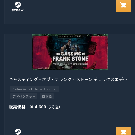
shopping_cart
キ
ャスティング・オブ・フランク・ストーン デラックスエディション
Behaviour Interactive Inc.
アドベンチャー
日本語
販売価格
4,600
（税込）
￥
shopping_cart