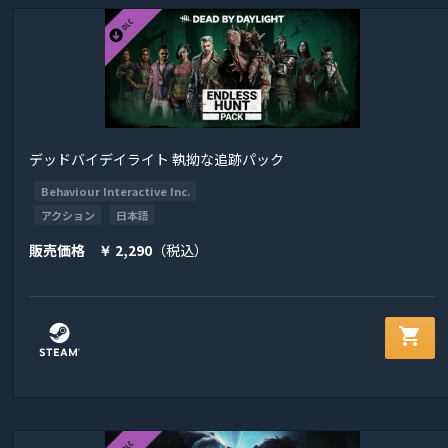
デッドバイデイライト 執拗な追跡パック
Behaviour Interactive Inc.
アクション
日本語
販売価格
2,290
（税込）
￥
shopping_cart