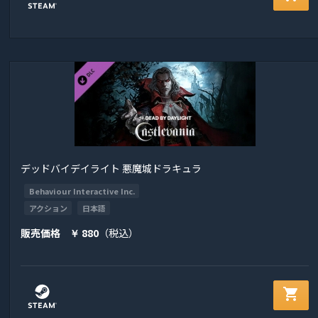
デッドバイデイライト 悪魔城ドラキュラ
Behaviour Interactive Inc.
アクション
日本語
販売価格
880
（税込）
￥
shopping_cart