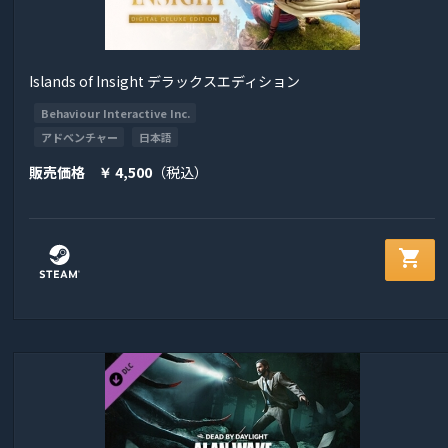
Islands of Insight デラックスエディション
Behaviour Interactive Inc.
アドベンチャー
日本語
販売価格
4,500
（税込）
￥
shopping_cart