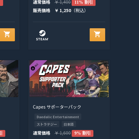
通常価格
1,400
引
￥
11% 割引
販売価格
1,250
（税込）
￥
shopping_cart
shopping_cart
Capes サポーターパック
Daedalic Entertainment
ストラテジー
日本語
通常価格
1,600
引
￥
9% 割引