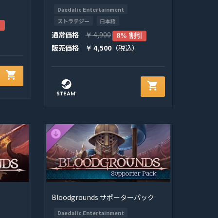
Daedalic Entertainment
ストラテジー
日本語
引
通常価格
4,900
￥
8% 割引
販売価格
4,500
（税込）
￥
shopping_cart
shopping_cart
Bloodgrounds サポーターパック
Daedalic Entertainment