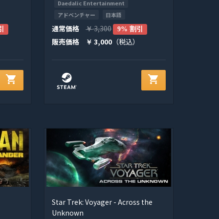
Daedalic Entertainment
アドベンチャー
日本語
通常価格
3,300
引
￥
9% 割引
販売価格
3,000
（税込）
￥
shopping_cart
shopping_cart
Star Trek: Voyager - Across the
Unknown