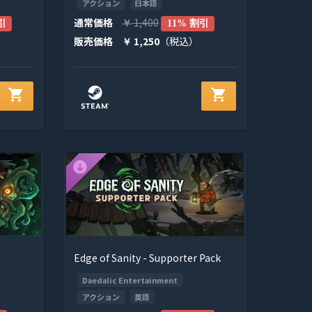
アクション
日本語
通常価格
1,400
引
￥
11% 割引
販売価格
1,250
（税込）
￥
shopping_cart
shopping_cart
Edge of Sanity - Supporter Pack
Daedalic Entertainment
アクション
英語