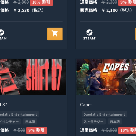
常価格
2,800
通常価格
2,300
￥
10% 割引
￥
9% 割
売価格
2,530
（税込）
販売価格
2,100
（税込）
￥
￥
shopping_cart
t 87
Capes
edalic Entertainment
Daedalic Entertainment
ドベンチャー
日本語
ストラテジー
日本語
常価格
580
通常価格
5,900
￥
9% 割引
￥
10% 割