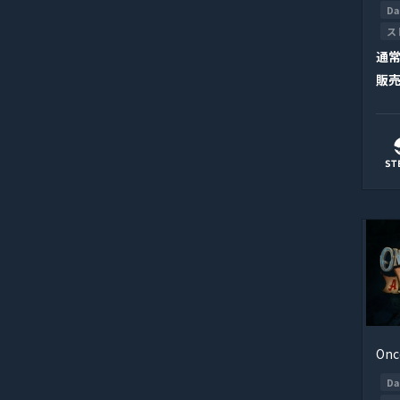
Da
ス
通
販
Onc
Da