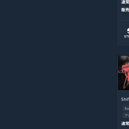
通
販
Shif
Da
ア
通