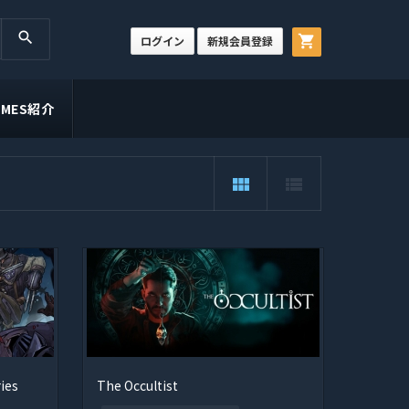
search
shopping_cart
ログイン
新規会員登録
GAMES紹介
view_module
view_list
ies
The Occultist