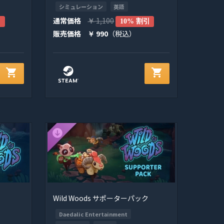
シミュレーション
英語
通常価格
1,100
引
￥
10% 割引
販売価格
990
（税込）
￥
shopping_cart
shopping_cart
Wild Woods サポーターパック
Daedalic Entertainment