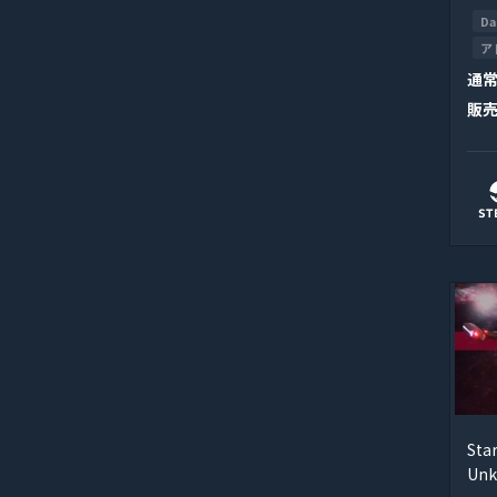
Da
ア
通
販
Star
Un