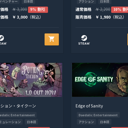
ドベンチャー
日本語
アクション
日本語
常価格
3,300
通常価格
2,200
￥
9% 割引
￥
10% 割
売価格
3,000
（税込）
販売価格
1,980
（税込）
￥
￥
shopping_cart
ーション・タイクーン
Edge of Sanity
edalic Entertainment
Daedalic Entertainment
ミュレーション
日本語
アクション
日本語