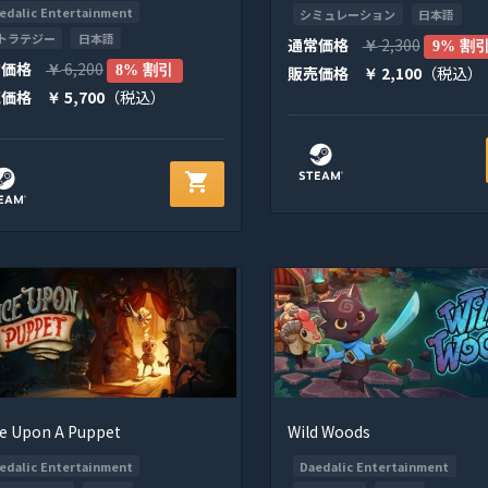
edalic Entertainment
シミュレーション
日本語
トラテジー
日本語
通常価格
2,300
￥
9% 割
常価格
6,200
￥
8% 割引
販売価格
2,100
（税込）
￥
売価格
5,700
（税込）
￥
shopping_cart
e Upon A Puppet
Wild Woods
edalic Entertainment
Daedalic Entertainment