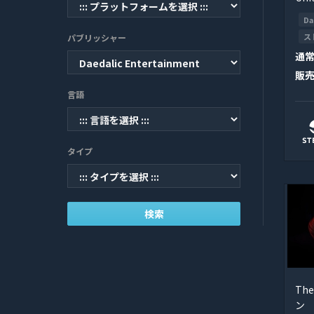
Da
ス
パブリッシャー
通
販
言語
タイプ
検索
Th
ン