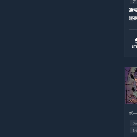
ア
通
販
ポ
Da
シ