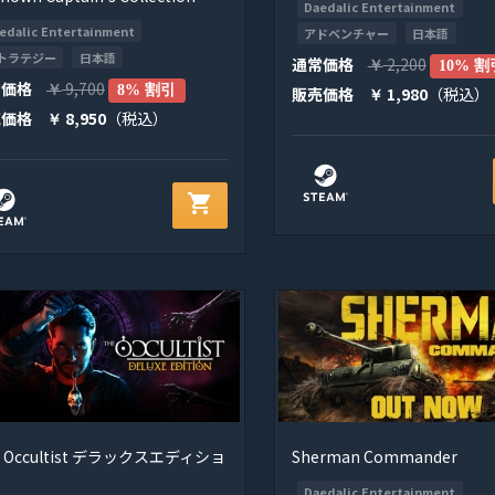
Daedalic Entertainment
edalic Entertainment
アドベンチャー
日本語
トラテジー
日本語
通常価格
2,200
￥
10% 割
常価格
9,700
￥
8% 割引
販売価格
1,980
（税込）
￥
売価格
8,950
（税込）
￥
shopping_cart
e Occultist デラックスエディショ
Sherman Commander
Daedalic Entertainment