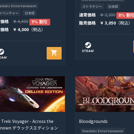
edalic Entertainment
ストラテジー
日本語
ドベンチャー
日本語
通常価格
3,300
￥
8% 割
常価格
4,400
￥
9% 割引
販売価格
3,050
（税込）
￥
売価格
4,000
（税込）
￥
shopping_cart
 Trek: Voyager - Across the
Bloodgrounds
known デラックスエディション
Daedalic Entertainment