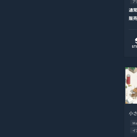
ア
通
販
小
Ma
イ