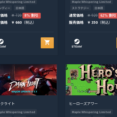
ple Whispering Limited
Maple Whispering Limited
ンディー
日本語
ストラテジー
日本語
常価格
720
通常価格
920
￥
8% 割引
￥
62% 割引
売価格
660
（税込）
販売価格
350
（税込）
￥
￥
shopping_cart
ークライト
ヒーローズアワー
ple Whispering Limited
Maple Whispering Limited