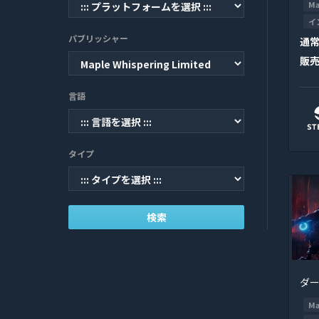
Ma
イ
パブリッシャー
通
販
言語
タイプ
検索
ダ
Ma