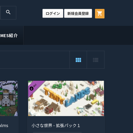
search
shopping_cart
ログイン
新規会員登録
GAMES紹介
view_module
view_list
lms
小さな世界 - 拡張パック１