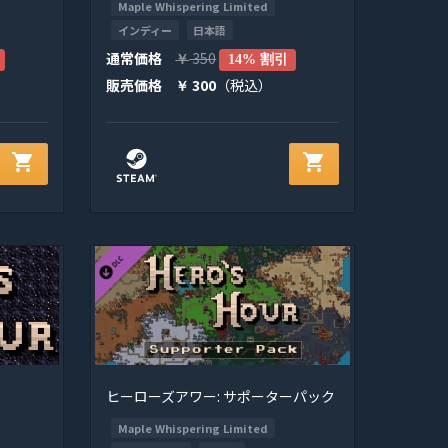
Maple Whispering Limited
インディー
日本語
通常価格
350
￥
14% 割引
販売価格
300
（税込）
￥
shopping_cart
shopping_cart
ヒーローズアワー: サポーターパック
Maple Whispering Limited