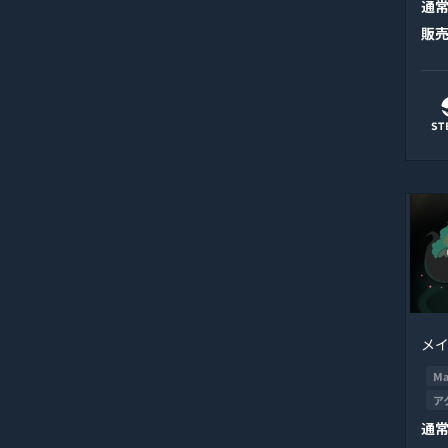
通
販
メ
Ma
ア
通