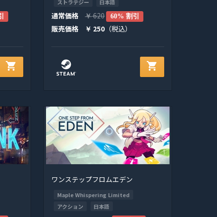
ストラテジー
日本語
通常価格
620
引
￥
60% 割引
販売価格
250
（税込）
￥
shopping_cart
shopping_cart
ワンステップフロムエデン
Maple Whispering Limited
アクション
日本語