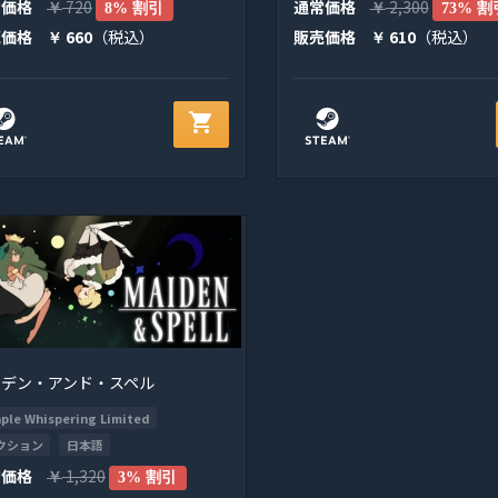
常価格
720
通常価格
2,300
￥
8% 割引
￥
73% 割
売価格
660
（税込）
販売価格
610
（税込）
￥
￥
shopping_cart
イデン・アンド・スペル
ple Whispering Limited
クション
日本語
常価格
1,320
￥
3% 割引