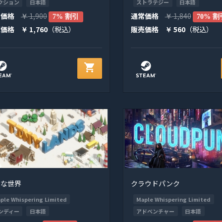
クション
日本語
ストラテジー
日本語
常価格
1,900
通常価格
1,840
￥
7% 割引
￥
70% 割
売価格
1,760
（税込）
販売価格
560
（税込）
￥
￥
shopping_cart
さな世界
クラウドパンク
ple Whispering Limited
Maple Whispering Limited
ンディー
日本語
アドベンチャー
日本語