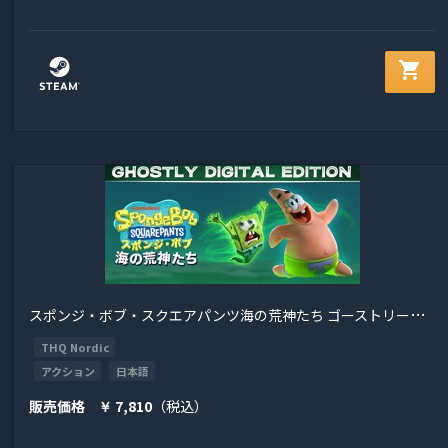
shopping_cart
ス
ポンジ・ボブ・スクエアパンツ海の荒神たち ゴーストリーデジタルエディション
THQ Nordic
アクション
日本語
販売価格
7,810
（税込）
￥