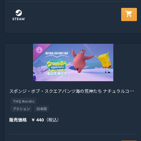
shopping_cart
ス
ポンジ・ボブ・スクエアパンツ海の荒神たち ナチュラルコスチュームパック
THQ Nordic
アクション
日本語
販売価格
440
（税込）
￥