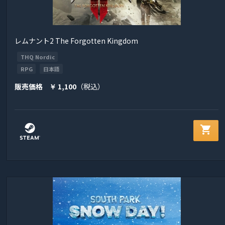
レムナント2 The Forgotten Kingdom
THQ Nordic
RPG
日本語
販売価格
1,100
（税込）
￥
shopping_cart