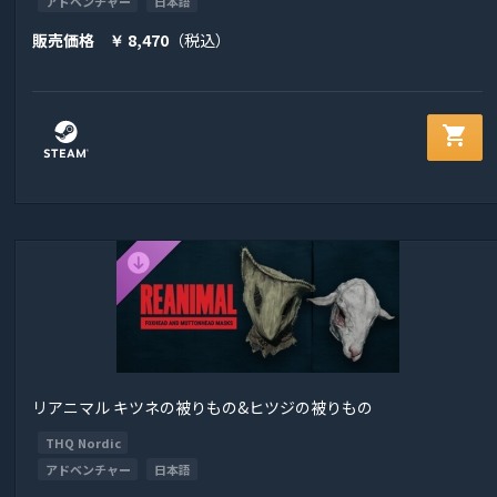
アドベンチャー
日本語
販売価格
8,470
（税込）
￥
shopping_cart
リアニマル キツネの被りもの&ヒツジの被りもの
THQ Nordic
アドベンチャー
日本語