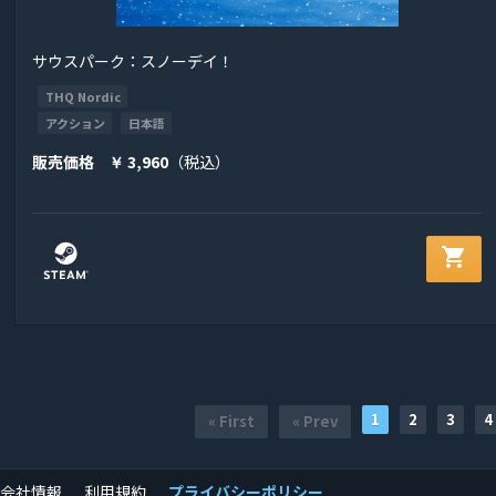
サウスパーク：スノーデイ！
THQ Nordic
アクション
日本語
販売価格
3,960
（税込）
￥
shopping_cart
1
2
3
4
« First
« Prev
会社情報
利用規約
プライバシーポリシー