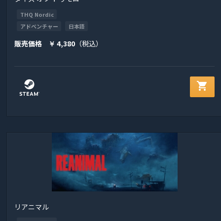
THQ Nordic
アドベンチャー
日本語
販売価格
4,380
（税込）
￥
shopping_cart
リアニマル