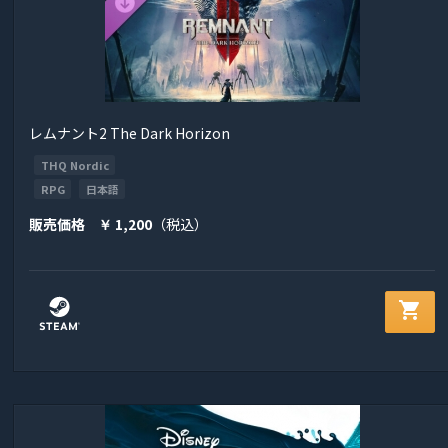
レムナント2 The Dark Horizon
THQ Nordic
RPG
日本語
販売価格
1,200
（税込）
￥
shopping_cart