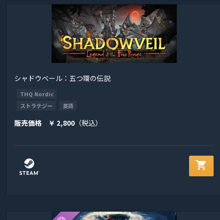
シャドウベール：五つ環の伝説
THQ Nordic
ストラテジー
英語
販売価格
2,800
（税込）
￥
shopping_cart