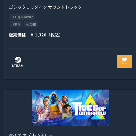
ゴシック１リメイク サウンドトラック
THQ Nordic
RPG
その他
販売価格
1,320
（税込）
￥
shopping_cart
タイズ オブ トゥモロー