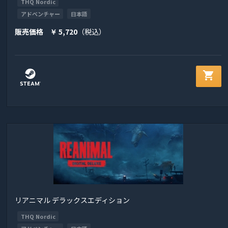
THQ Nordic
アドベンチャー
日本語
販売価格
5,720
（税込）
￥
shopping_cart
リアニマル デラックスエディション
THQ Nordic