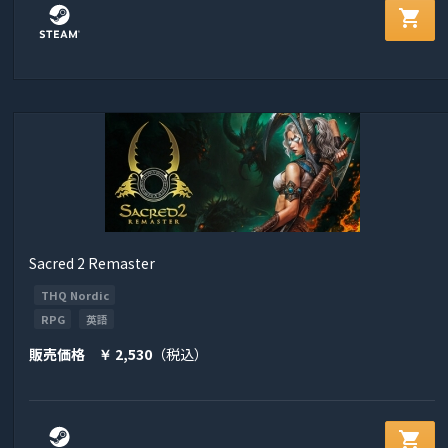
shopping_cart
Sacred 2 Remaster
THQ Nordic
RPG
英語
販売価格
2,530
（税込）
￥
shopping_cart