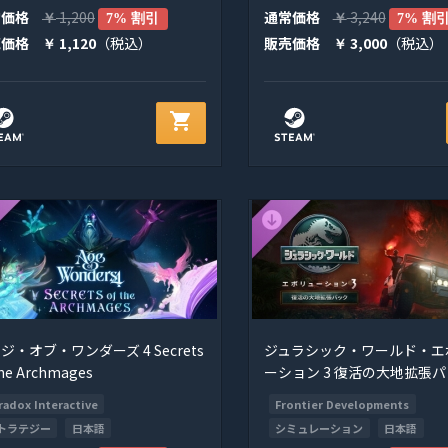
常価格
1,200
通常価格
3,240
￥
7% 割引
￥
7% 割
売価格
1,120
（税込）
販売価格
3,000
（税込）
￥
￥
shopping_cart
ジ・オブ・ワンダーズ 4 Secrets
ジュラシック・ワールド・エ
the Archmages
ーション 3 復活の大地拡張
radox Interactive
Frontier Developments
トラテジー
日本語
シミュレーション
日本語