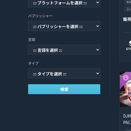
K
シ
パブリッシャー
販
言語
タイプ
検索
DJM
PAC