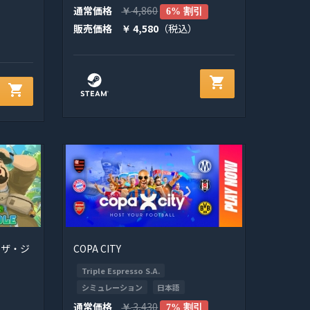
通常価格
4,860
￥
6% 割引
販売価格
4,580
（税込）
￥
shopping_cart
shopping_cart
・ザ・ジ
COPA CITY
Triple Espresso S.A.
シミュレーション
日本語
通常価格
3,430
￥
7% 割引