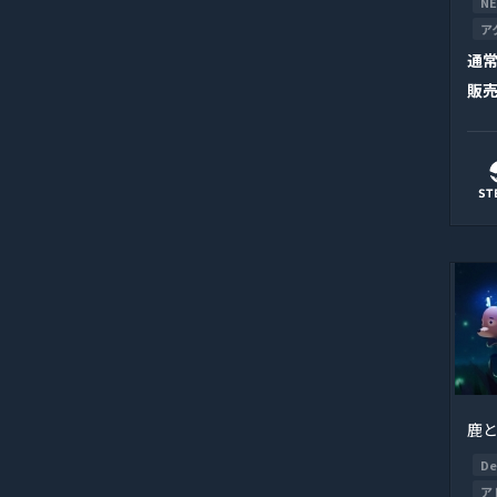
NE
ア
通
販
鹿
De
ア