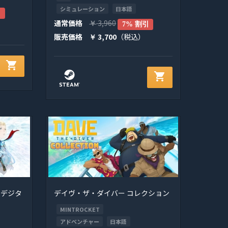
シミュレーション
日本語
引
通常価格
3,960
￥
7% 割引
販売価格
3,700
（税込）
￥
shopping_cart
shopping_cart
 デジタ
デイヴ・ザ・ダイバー コレクション
MINTROCKET
アドベンチャー
日本語