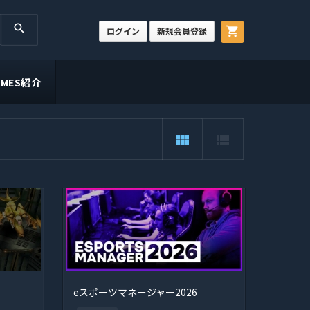
search
shopping_cart
ログイン
新規会員登録
GAMES紹介
view_module
view_list
eスポーツマネージャー2026