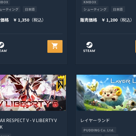
MBOX
KMBOX
ューティング
日本語
シューティング
日本語
売価格
1,350
（税込）
販売価格
1,200
（税込）
￥
￥
shopping_cart
AX RESPECT V - V LIBERTY V
レイヤーランド
K
PUDDING Co. Ltd.