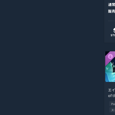
通
販
エイ
of 
Pa
ス