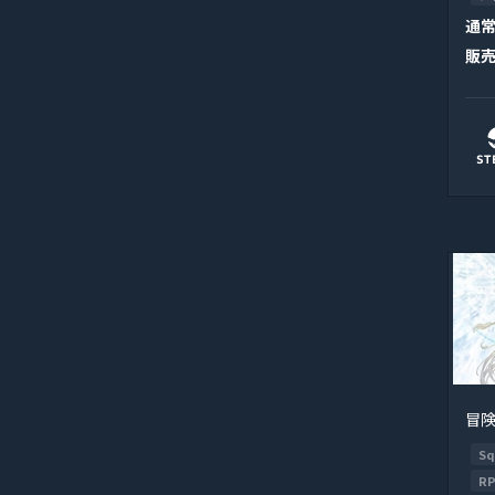
通
販
冒
Sq
R