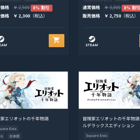
常価格
2,500
通常価格
3,000
￥
8% 割引
￥
8% 割
売価格
2,300
（税込）
販売価格
2,750
（税込）
￥
￥
shopping_cart
険家エリオットの千年物語
冒険家エリオットの千年物語
ルデラックスエディション
uare Enix
Square Enix
PG
日本語