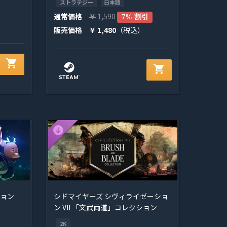
ストラテジー
日本語
通常価格
1,590
￥
7% 割引
販売価格
1,480
（税込）
￥
shopping_cart
shopping_cart
ション
シドマイヤーズ シヴィライゼーショ
ン VII 「文武両道」コレクション
2K