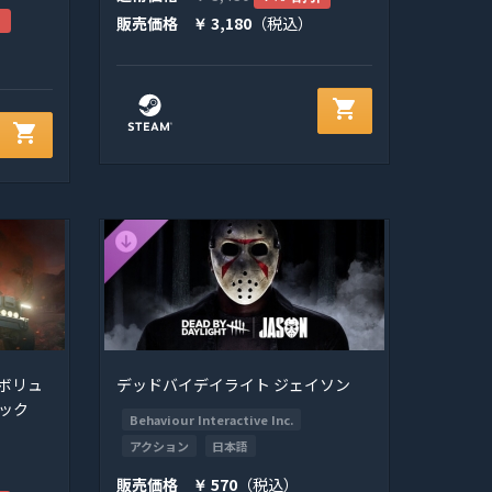
引
販売価格
3,180
（税込）
￥
shopping_cart
shopping_cart
ボリュ
デッドバイデイライト ジェイソン
パック
Behaviour Interactive Inc.
アクション
日本語
販売価格
570
（税込）
￥