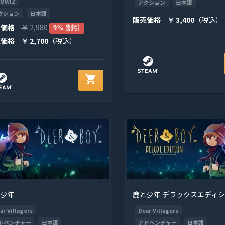
OWIZ
アクション
日本語
クション
日本語
販売価格
3,400
（税込）
￥
常価格
2,980
￥
9% 割引
売価格
2,700
（税込）
￥
shopping_cart
と少年
鹿と少年 デラックスエディ
ar Villagers
Dear Villagers
ドベンチャー
日本語
アドベンチャー
日本語