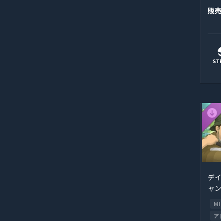
販
デイ
ャング
M
ア