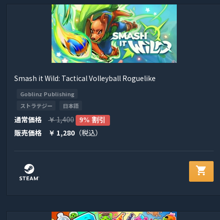
Smash it Wild: Tactical Volleyball Roguelike
Goblinz Publishing
ストラテジー
日本語
通常価格
1,400
￥
9% 割引
販売価格
1,280
（税込）
￥
shopping_cart