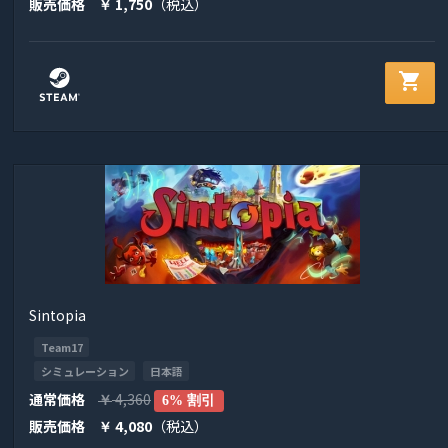
販売価格
1,750
（税込）
￥
shopping_cart
Sintopia
Team17
シミュレーション
日本語
通常価格
4,360
￥
6% 割引
販売価格
4,080
（税込）
￥