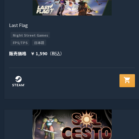
Last Flag
Night Street Games
FPS/TPS
日本語
販売価格
1,590
（税込）
￥
shopping_cart