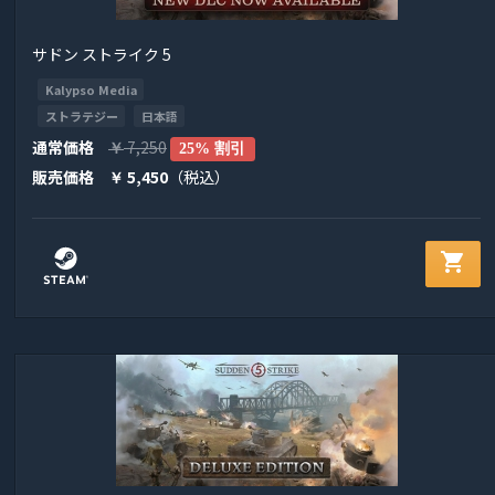
サドン ストライク 5
Kalypso Media
ストラテジー
日本語
通常価格
7,250
￥
25% 割引
販売価格
5,450
（税込）
￥
shopping_cart