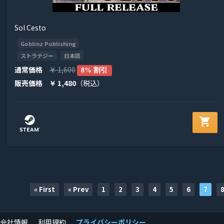
Sol Cesto
Goblinz Publishing
ストラテジー
日本語
通常価格
1,600
￥
8% 割引
販売価格
1,480
（税込）
￥
shopping_cart
« First
« Prev
1
2
3
4
5
6
7
会社情報
利用規約
プライバシーポリシー