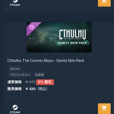
shopping_cart
Cthulhu: The Cosmic Abyss - Sanity Skin Pack
Nacon
アドベンチャー
日本語
通常価格
470
￥
9% 割引
販売価格
430
（税込）
￥
shopping_cart