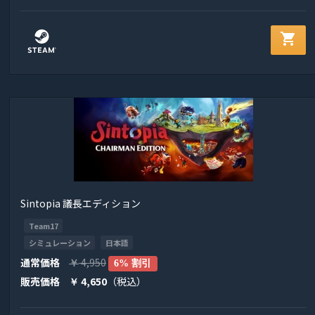
shopping_cart
Sintopia 議長エディション
Team17
シミュレーション
日本語
通常価格
4,950
￥
6% 割引
販売価格
4,650
（税込）
￥