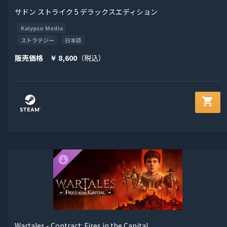
サドン ストライク 5 デラックスエディション
Kalypso Media
ストラテジー
日本語
販売価格
8,600
（税込）
￥
shopping_cart
Wartales - Contract: Fires in the Capital