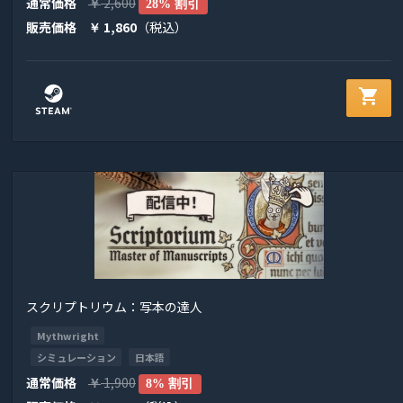
通常価格
2,600
￥
28% 割引
販売価格
1,860
（税込）
￥
shopping_cart
スクリプトリウム：写本の達人
Mythwright
シミュレーション
日本語
通常価格
1,900
￥
8% 割引