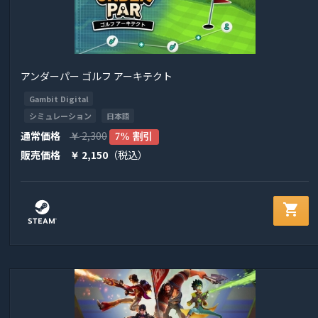
アンダーパー ゴルフ アーキテクト
Gambit Digital
シミュレーション
日本語
通常価格
2,300
￥
7% 割引
販売価格
2,150
（税込）
￥
shopping_cart