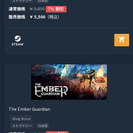
ストラテジー
日本語
通常価格
5,890
￥
7% 割引
販売価格
5,500
（税込）
￥
shopping_cart
The Ember Guardian
Slug Disco
ストラテジー
日本語