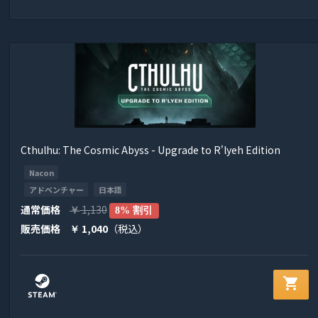
Cthulhu: The Cosmic Abyss - Upgrade to R'lyeh Edition
Nacon
アドベンチャー
日本語
通常価格
1,130
￥
8% 割引
販売価格
1,040
（税込）
￥
shopping_cart