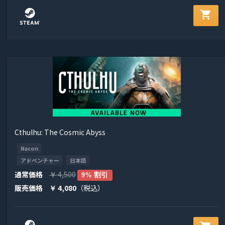
shopping_cart
Cthulhu: The Cosmic Abyss
Nacon
アドベンチャー
日本語
通常価格
4,500
￥
9% 割引
販売価格
4,080
（税込）
￥