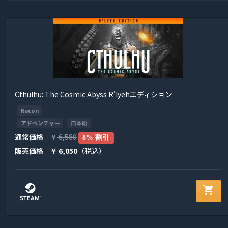
Cthulhu: The Cosmic Abyss R'lyehエディション
Nacon
アドベンチャー
日本語
通常価格
6,580
￥
8% 割引
販売価格
6,050
（税込）
￥
shopping_cart