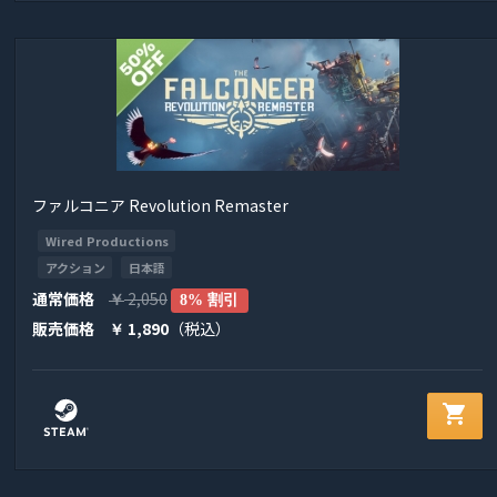
ファルコニア Revolution Remaster
Wired Productions
アクション
日本語
通常価格
2,050
￥
8% 割引
販売価格
1,890
（税込）
￥
shopping_cart