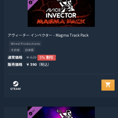
アヴィーチー インベクター - Magma Track Pack
Wired Productions
その他
日本語
通常価格
620
￥
5% 割引
販売価格
590
（税込）
￥
shopping_cart