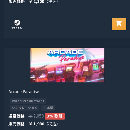
販売価格
2,100
（税込）
￥
shopping_cart
Arcade Paradise
Wired Productions
シミュレーション
日本語
通常価格
2,050
￥
3% 割引
販売価格
1,980
（税込）
￥