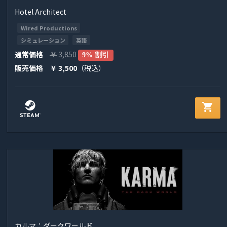
Hotel Architect
Wired Productions
シミュレーション
英語
通常価格
3,850
￥
9% 割引
販売価格
3,500
（税込）
￥
shopping_cart
カルマ：ダークワールド