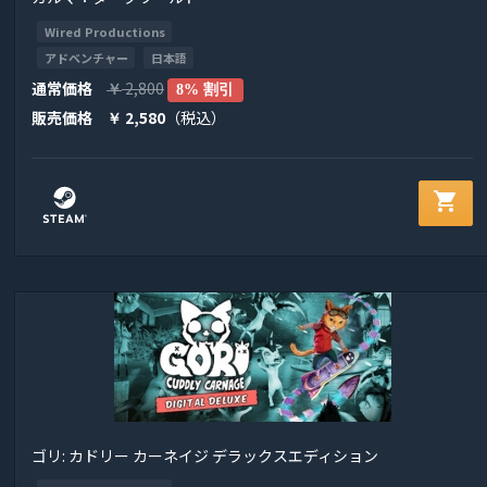
Wired Productions
アドベンチャー
日本語
通常価格
2,800
￥
8% 割引
販売価格
2,580
（税込）
￥
shopping_cart
ゴリ: カドリー カーネイジ デラックスエディション