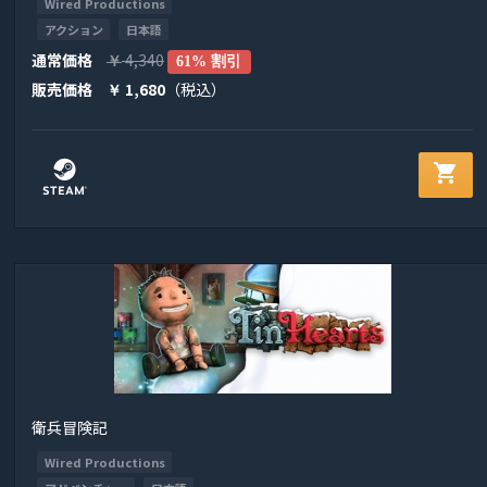
Wired Productions
アクション
日本語
通常価格
4,340
￥
61% 割引
販売価格
1,680
（税込）
￥
shopping_cart
衛兵冒険記
Wired Productions