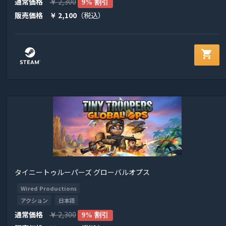
通常価格
2,300
￥
9% 割引
販売価格
2,100
（税込）
￥
shopping_cart
タイニートゥルーパーズ グローバルオプス
Wired Productions
アクション
日本語
通常価格
2,300
￥
9% 割引