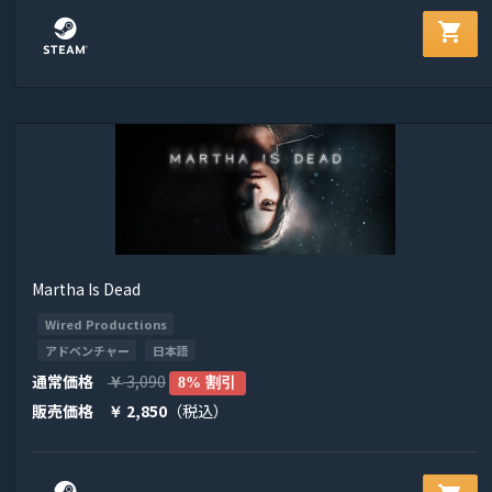
shopping_cart
Martha Is Dead
Wired Productions
アドベンチャー
日本語
通常価格
3,090
￥
8% 割引
販売価格
2,850
（税込）
￥