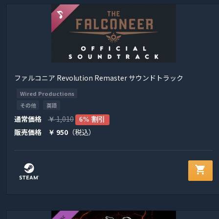
ファルコニア Revolution Remaster サウンドトラック
Wired Productions
その他
英語
通常価格
1,010
￥
6% 割引
販売価格
950
（税込）
￥
shopping_cart