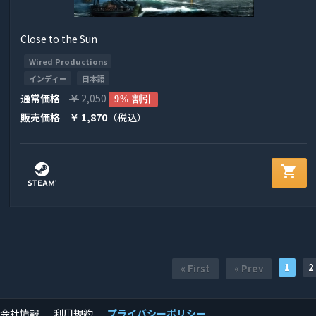
Close to the Sun
Wired Productions
インディー
日本語
通常価格
2,050
￥
9% 割引
販売価格
1,870
（税込）
￥
shopping_cart
1
2
« First
« Prev
会社情報
利用規約
プライバシーポリシー