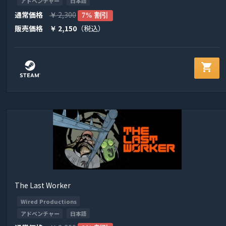
アドベンチャー
日本語
通常価格
2,300
￥
7% 割引
販売価格
2,150
（税込）
￥
shopping_cart
The Last Worker
Wired Productions
アドベンチャー
日本語