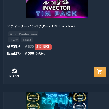
アヴィーチー インベクター - TIM Track Pack
Wired Productions
その他
日本語
通常価格
620
￥
5% 割引
販売価格
590
（税込）
￥
shopping_cart