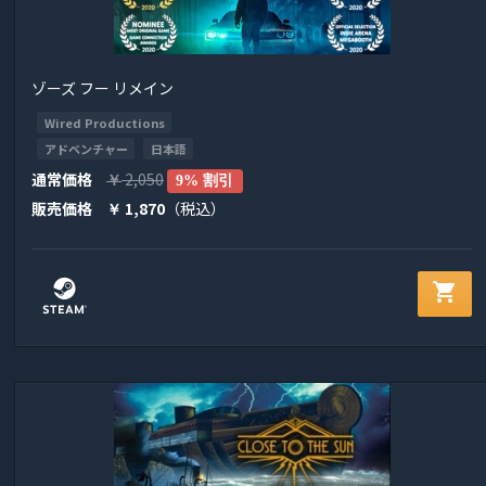
ゾーズ フー リメイン
Wired Productions
アドベンチャー
日本語
通常価格
2,050
￥
9% 割引
販売価格
1,870
（税込）
￥
shopping_cart