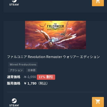
shopping_cart
ファルコニア Revolution Remaster ウォリアー エディション
Wired Productions
アクション
日本語
通常価格
1,990
￥
11% 割引
販売価格
1,780
（税込）
￥
shopping_cart